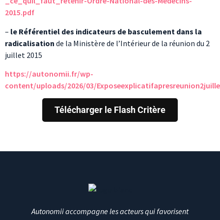
_ce_quil_faut_retenir-Ordre-National-des-Medecins-
2015.pdf
–
le Référentiel des indicateurs de basculement dans la
radicalisation
de la Ministère de l’Intérieur de la réunion du 2
juillet 2015
https://autonomii.fr/wp-
content/uploads/2026/03/Exposeexplicatifapresreunion2juill
Télécharger le Flash Critère
Autonomii accompagne les acteurs qui favorisent